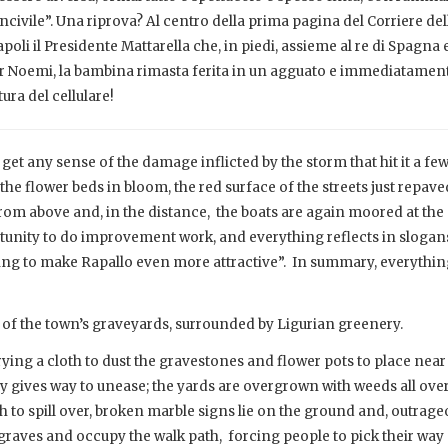
civile”. Una riprova? Al centro della prima pagina del Corriere del
apoli il Presidente Mattarella che, in piedi, assieme al re di Spagna e
er Noemi, la bambina rimasta ferita in un agguato e immediatamen
ura del cellulare!
get any sense of the damage inflicted by the storm that hit it a fe
he flower beds in bloom, the red surface of the streets just repave
from above and, in the distance, the boats are again moored at the 
ortunity to do improvement work, and everything reflects in slogan
ng to make Rapallo even more attractive”. In summary, everything
 of the town’s graveyards, surrounded by Ligurian greenery.
arrying a cloth to dust the gravestones and flower pots to place near
y gives way to unease; the yards are overgrown with weeds all over
h to spill over, broken marble signs lie on the ground and, outrage
graves and occupy the walk path, forcing people to pick their way