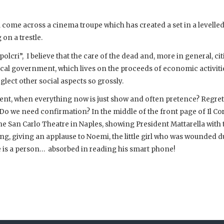
u come across a cinema troupe which has created a set in a levelle
 on a trestle.
lcri”, I believe that the care of the dead and, more in general, cit
a local government, which lives on the proceeds of economic activit
glect other social aspects so grossly.
rent, when everything now is just show and often pretence? Regret
. Do we need confirmation? In the middle of the front page of Il Co
the San Carlo Theatre in Naples, showing President Mattarella with 
ng, giving an applause to Noemi, the little girl who was wounded d
is a person… absorbed in reading his smart phone!