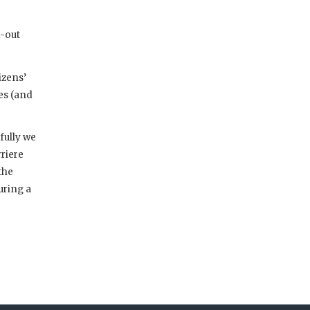
d-out
izens’
ies (and
fully we
rriere
the
uring a