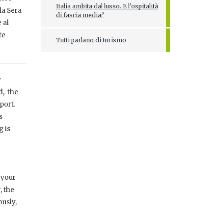
Italia ambita dal lusso. E l’ospitalità
la Sera
di fascia media?
 al
te
Tutti parlano di turismo
w
d, the
port.
s
 is
 your
, the
ously,