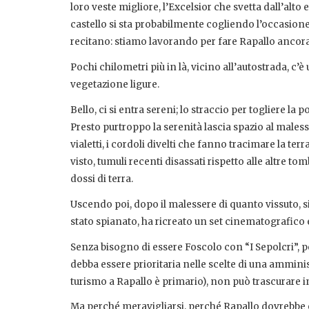
loro veste migliore, l’Excelsior che svetta dall’alto
castello si sta probabilmente cogliendo l’occasione 
recitano: stiamo lavorando per fare Rapallo ancora
Pochi chilometri più in là, vicino all’autostrada, c’è
vegetazione ligure.
Bello, ci si entra sereni; lo straccio per togliere la p
Presto purtroppo la serenità lascia spazio al maless
vialetti, i cordoli divelti che fanno tracimare la ter
visto, tumuli recenti disassati rispetto alle altre t
dossi di terra.
Uscendo poi, dopo il malessere di quanto vissuto, 
stato spianato, ha ricreato un set cinematografico
Senza bisogno di essere Foscolo con “I Sepolcri”, pen
debba essere prioritaria nelle scelte di una amminis
turismo a Rapallo è primario), non può trascurare in
Ma perché meravigliarsi, perché Rapallo dovrebbe e