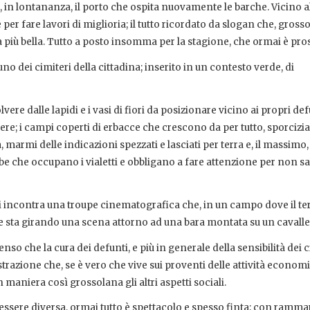
 e, in lontananza, il porto che ospita nuovamente le barche. Vicino a
per fare lavori di miglioria; il tutto ricordato da slogan che, gros
 più bella. Tutto a posto insomma per la stagione, che ormai è pro
 uno dei cimiteri della cittadina; inserito in un contesto verde, di
olvere dalle lapidi e i vasi di fiori da posizionare vicino ai propri def
ere; i campi coperti di erbacce che crescono da per tutto, sporcizia
ra, marmi delle indicazioni spezzati e lasciati per terra e, il massimo
ombe che occupano i vialetti e obbligano a fare attenzione per non sal
si incontra una troupe cinematografica che, in un campo dove il te
 e sta girando una scena attorno ad una bara montata su un cavalle
so che la cura dei defunti, e più in generale della sensibilità dei ci
trazione che, se è vero che vive sui proventi delle attività economic
 maniera così grossolana gli altri aspetti sociali.
ssere diversa, ormai tutto è spettacolo e spesso finta; con ramma