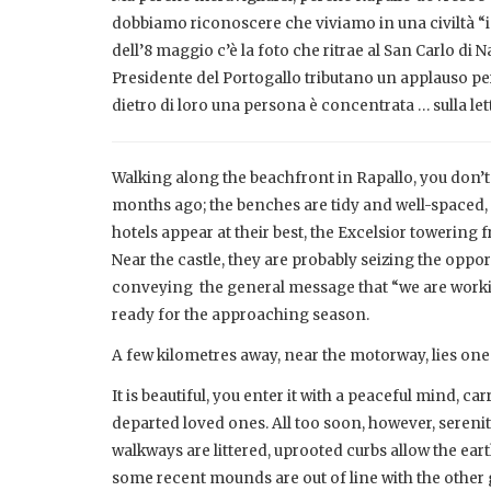
dobbiamo riconoscere che viviamo in una civiltà “in
dell’8 maggio c’è la foto che ritrae al San Carlo di N
Presidente del Portogallo tributano un applauso p
dietro di loro una persona è concentrata … sulla lett
Walking along the beachfront in Rapallo, you don’t 
months ago; the benches are tidy and well-spaced, t
hotels appear at their best, the Excelsior towering 
Near the castle, they are probably seizing the opp
conveying the general message that “we are worki
ready for the approaching season.
A few kilometres away, near the motorway, lies one
It is beautiful, you enter it with a peaceful mind, c
departed loved ones. All too soon, however, serenit
walkways are littered, uprooted curbs allow the eart
some recent mounds are out of line with the other 