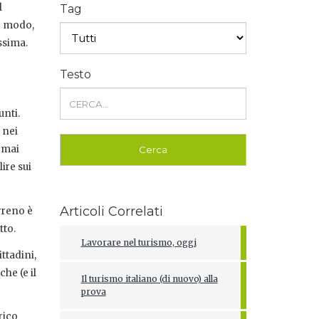
l
Tag
so modo,
ssima.
Testo
unti.
 nei
, mai
ire sui
Articoli Correlati
rreno è
tto.
Lavorare nel turismo, oggi
ttadini,
he (e il
Il turismo italiano (di nuovo) alla
prova
rico