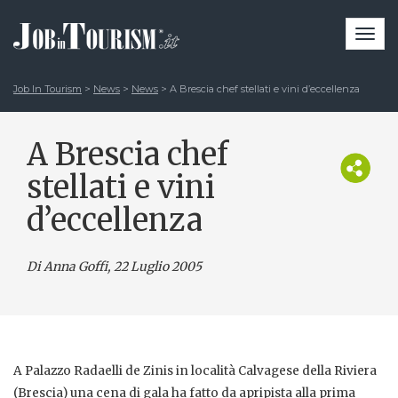
Togg
navi
Job In Tourism
>
News
>
News
>
A Brescia chef stellati e vini d’eccellenza
A Brescia chef
stellati e vini
d’eccellenza
Di Anna Goffi
, 22 Luglio 2005
A Palazzo Radaelli de Zinis in località Calvagese della Riviera
(Brescia) una cena di gala ha fatto da apripista alla prima