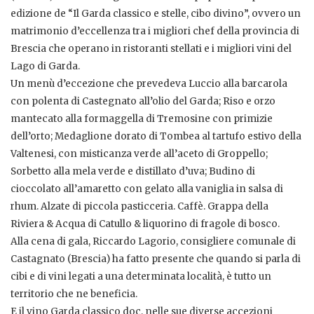
edizione de “Il Garda classico e stelle, cibo divino”, ovvero un
matrimonio d’eccellenza tra i migliori chef della provincia di
Brescia che operano in ristoranti stellati e i migliori vini del
Lago di Garda.
Un menù d’eccezione che prevedeva Luccio alla barcarola
con polenta di Castegnato all’olio del Garda; Riso e orzo
mantecato alla formaggella di Tremosine con primizie
dell’orto; Medaglione dorato di Tombea al tartufo estivo della
Valtenesi, con misticanza verde all’aceto di Groppello;
Sorbetto alla mela verde e distillato d’uva; Budino di
cioccolato all’amaretto con gelato alla vaniglia in salsa di
rhum. Alzate di piccola pasticceria. Caffè. Grappa della
Riviera & Acqua di Catullo & liquorino di fragole di bosco.
Alla cena di gala, Riccardo Lagorio, consigliere comunale di
Castagnato (Brescia) ha fatto presente che quando si parla di
cibi e di vini legati a una determinata località, è tutto un
territorio che ne beneficia.
E il vino Garda classico doc, nelle sue diverse accezioni